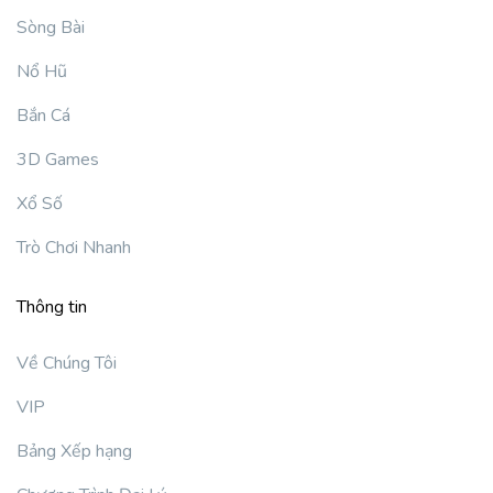
Sòng Bài
Nổ Hũ
Bắn Cá
3D Games
Xổ Số
Trò Chơi Nhanh
Thông tin
Về Chúng Tôi
VIP
Bảng Xếp hạng