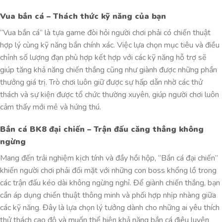
Vua bắn cá – Thách thức kỹ năng của bạn
“Vua bắn cá” là tựa game đòi hỏi người chơi phải có chiến thuật
hợp lý cùng kỹ năng bắn chính xác. Việc lựa chọn mục tiêu và điều
chỉnh số lượng đạn phù hợp kết hợp với các kỹ năng hỗ trợ sẽ
giúp tăng khả năng chiến thắng cũng như giành được những phần
thưởng giá trị. Trò chơi luôn giữ được sự hấp dẫn nhờ các thử
thách và sự kiện được tổ chức thường xuyên, giúp người chơi luôn
cảm thấy mới mẻ và hứng thú.
Bắn cá BK8 đại chiến – Trận đấu căng thẳng không
ngừng
Mang đến trải nghiệm kịch tính và đầy hồi hộp, “Bắn cá đại chiến”
khiến người chơi phải đối mặt với những con boss khổng lồ trong
các trận đấu kéo dài không ngừng nghỉ. Để giành chiến thắng, bạn
cần áp dụng chiến thuật thông minh và phối hợp nhịp nhàng giữa
các kỹ năng. Đây là lựa chọn lý tưởng dành cho những ai yêu thích
thử thách cao độ và muốn thể hiện khả năng bắn cá điêu luyện