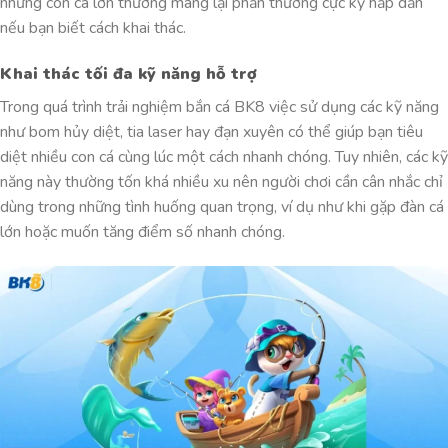
những con cá lớn thường mang lại phần thưởng cực kỳ hấp dẫn
nếu bạn biết cách khai thác.
Khai thác tối đa kỹ năng hỗ trợ
Trong quá trình trải nghiệm bắn cá BK8 việc sử dụng các kỹ năng
như bom hủy diệt, tia laser hay đạn xuyên có thể giúp bạn tiêu
diệt nhiều con cá cùng lúc một cách nhanh chóng. Tuy nhiên, các kỹ
năng này thường tốn khá nhiều xu nên người chơi cần cân nhắc chỉ
dùng trong những tình huống quan trọng, ví dụ như khi gặp đàn cá
lớn hoặc muốn tăng điểm số nhanh chóng.