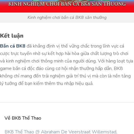
Kinh nghiệm chơi bắn cá BK8 săn thưởng
Kết luận
Bắn cá BK8
đã khẳng định vị thế vững chắc trong lĩnh vực cá
cược trực tuyến nhờ sự kết hợp hài hòa giữa chất lượng trò chơi
và kinh nghiệm chơi thông minh của người dùng. Với hàng loạt tựa
game bắn cá độc đáo cùng cơ hội nhận thưởng hấp dẫn, BK8
không chỉ mang đến trải nghiệm giải trí thú vị mà còn là nền tảng
lý tưởng để bạn kiếm thêm thu nhập hiệu quả.
Về BK8 Thể Thao
BK8 Thể Thao (9 Abraham De Veerstraat Willemstad,