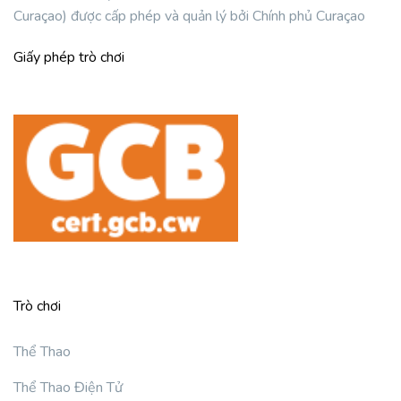
Curaçao) được cấp phép và quản lý bởi Chính phủ Curaçao
Giấy phép trò chơi
Trò chơi
Thể Thao
Thể Thao Điện Tử