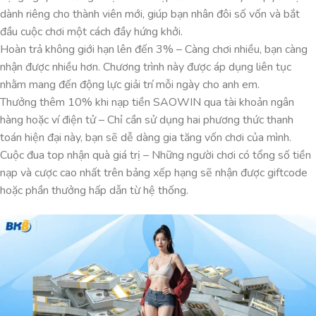
dành riêng cho thành viên mới, giúp bạn nhân đôi số vốn và bắt
đầu cuộc chơi một cách đầy hứng khởi.
Hoàn trả không giới hạn lên đến 3% – Càng chơi nhiều, bạn càng
nhận được nhiều hơn. Chương trình này được áp dụng liên tục
nhằm mang đến động lực giải trí mỗi ngày cho anh em.
Thưởng thêm 10% khi nạp tiền SAOWIN qua tài khoản ngân
hàng hoặc ví điện tử – Chỉ cần sử dụng hai phương thức thanh
toán hiện đại này, bạn sẽ dễ dàng gia tăng vốn chơi của mình.
Cuộc đua top nhận quà giá trị – Những người chơi có tổng số tiền
nạp và cược cao nhất trên bảng xếp hạng sẽ nhận được giftcode
hoặc phần thưởng hấp dẫn từ hệ thống.