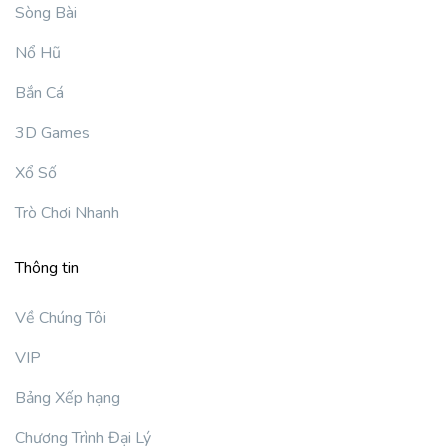
Sòng Bài
Nổ Hũ
Bắn Cá
3D Games
Xổ Số
Trò Chơi Nhanh
Thông tin
Về Chúng Tôi
VIP
Bảng Xếp hạng
Chương Trình Đại Lý