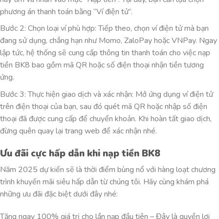
phương án thanh toán bằng “Ví điện tử”.
Bước 2: Chọn loại ví phù hợp: Tiếp theo, chọn ví điện tử mà bạn
đang sử dụng, chẳng hạn như Momo, ZaloPay hoặc VNPay. Ngay
lập tức, hệ thống sẽ cung cấp thông tin thanh toán cho việc nạp
tiền BK8 bao gồm mã QR hoặc số điện thoại nhận tiền tương
ứng.
Bước 3: Thực hiện giao dịch và xác nhận: Mở ứng dụng ví điện tử
trên điện thoại của bạn, sau đó quét mã QR hoặc nhập số điện
thoại đã được cung cấp để chuyển khoản. Khi hoàn tất giao dịch,
đừng quên quay lại trang web để xác nhận nhé.
Ưu đãi cực hấp dẫn khi nạp tiền BK8
Năm 2025 dự kiến sẽ là thời điểm bùng nổ với hàng loạt chương
trình khuyến mãi siêu hấp dẫn từ chúng tôi. Hãy cùng khám phá
những ưu đãi đặc biệt dưới đây nhé:
Tặng ngay 100% giá trị cho lần nạp đầu tiên – Đây là quyền lợi