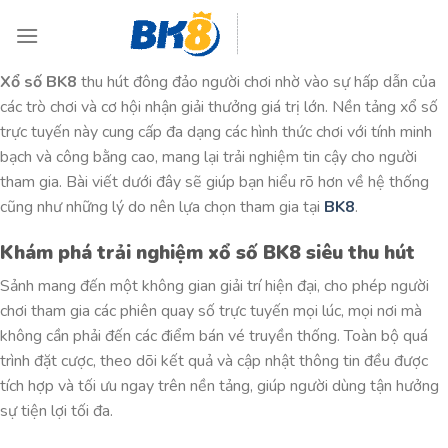
Chuyển
đến
nội
Xổ số BK8
thu hút đông đảo người chơi nhờ vào sự hấp dẫn của
dung
các trò chơi và cơ hội nhận giải thưởng giá trị lớn. Nền tảng xổ số
trực tuyến này cung cấp đa dạng các hình thức chơi với tính minh
bạch và công bằng cao, mang lại trải nghiệm tin cậy cho người
tham gia. Bài viết dưới đây sẽ giúp bạn hiểu rõ hơn về hệ thống
cũng như những lý do nên lựa chọn tham gia tại
BK8
.
Khám phá trải nghiệm xổ số BK8 siêu thu hút
Sảnh mang đến một không gian giải trí hiện đại, cho phép người
chơi tham gia các phiên quay số trực tuyến mọi lúc, mọi nơi mà
không cần phải đến các điểm bán vé truyền thống. Toàn bộ quá
trình đặt cược, theo dõi kết quả và cập nhật thông tin đều được
tích hợp và tối ưu ngay trên nền tảng, giúp người dùng tận hưởng
sự tiện lợi tối đa.