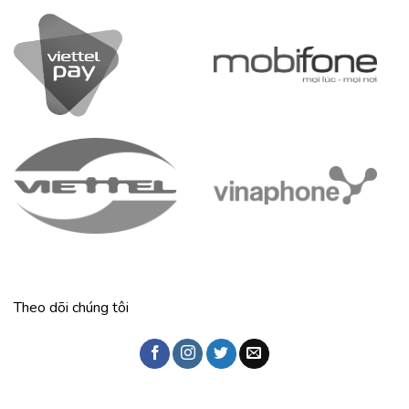
Theo dõi chúng tôi