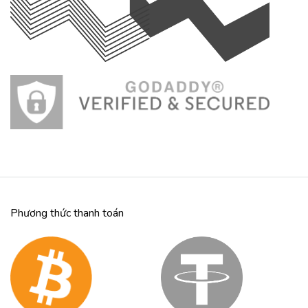
Phương thức thanh toán