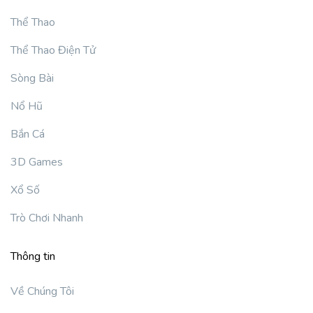
Thể Thao
Thể Thao Điện Tử
Sòng Bài
Nổ Hũ
Bắn Cá
3D Games
Xổ Số
Trò Chơi Nhanh
Thông tin
Về Chúng Tôi