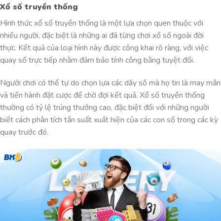
Xổ số truyền thống
Hình thức xổ số truyền thống là một lựa chọn quen thuộc với
nhiều người, đặc biệt là những ai đã từng chơi xổ số ngoài đời
thực. Kết quả của loại hình này được công khai rõ ràng, với việc
quay số trực tiếp nhằm đảm bảo tính công bằng tuyệt đối.
Người chơi có thể tự do chọn lựa các dãy số mà họ tin là may mắn
và tiến hành đặt cược để chờ đợi kết quả. Xổ số truyền thống
thường có tỷ lệ trúng thưởng cao, đặc biệt đối với những người
biết cách phân tích tần suất xuất hiện của các con số trong các kỳ
quay trước đó.