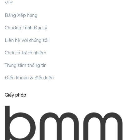
VIP
Bảng Xếp hạng
Chương Trình Đại Lý
Liên hệ với chúng tôi
Chơi có trách nhiệm
Trung tâm thông tin
Điều khoản & điều kiện
Giấy phép