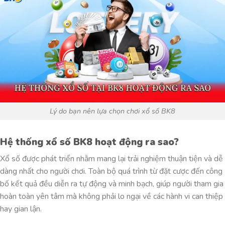
Lý do bạn nên lựa chọn chơi xổ số BK8
Hệ thống xổ số BK8 hoạt động ra sao?
Xổ số được phát triển nhằm mang lại trải nghiệm thuận tiện và dễ
dàng nhất cho người chơi. Toàn bộ quá trình từ đặt cược đến công
bố kết quả đều diễn ra tự động và minh bạch, giúp người tham gia
hoàn toàn yên tâm mà không phải lo ngại về các hành vi can thiệp
hay gian lận.