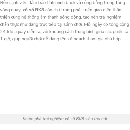
Bên cạnh việc đảm bảo tính minh bạch và công bằng trong từng
vòng quay,
xổ số BK8
còn chú trọng phát triển giao diện thân
thiện cùng hệ thống âm thanh sống động, tạo nên trải nghiệm
chân thực như đang trực tiếp tại sảnh chơi. Mỗi ngày có tổng cộng
24 lượt quay diễn ra, với khoảng cách trung bình giữa các phiên là
1 giờ, giúp người chơi dễ dàng lên kế hoạch tham gia phù hợp.
Khám phá trải nghiệm xổ số BK8 siêu thu hút