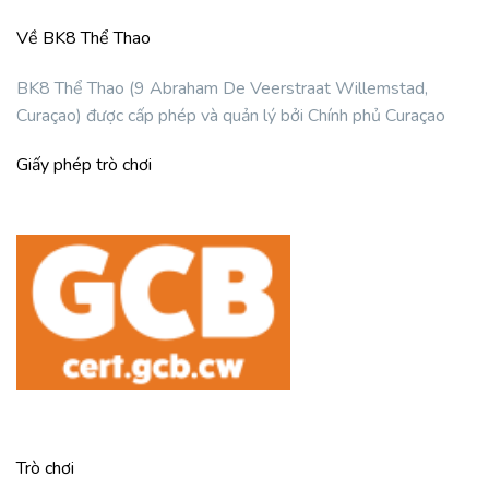
Về BK8 Thể Thao
BK8 Thể Thao (9 Abraham De Veerstraat Willemstad,
Curaçao) được cấp phép và quản lý bởi Chính phủ Curaçao
Giấy phép trò chơi
Trò chơi