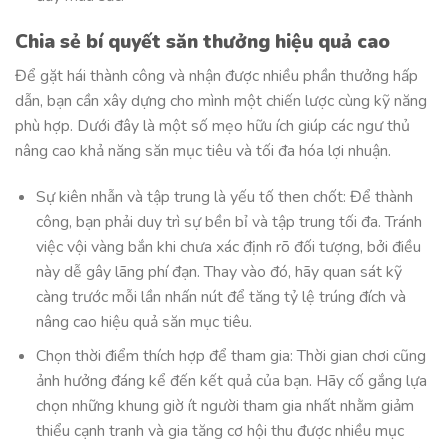
Chia sẻ bí quyết săn thưởng hiệu quả cao
Để gặt hái thành công và nhận được nhiều phần thưởng hấp
dẫn, bạn cần xây dựng cho mình một chiến lược cùng kỹ năng
phù hợp. Dưới đây là một số mẹo hữu ích giúp các ngư thủ
nâng cao khả năng săn mục tiêu và tối đa hóa lợi nhuận.
Sự kiên nhẫn và tập trung là yếu tố then chốt: Để thành
công, bạn phải duy trì sự bền bỉ và tập trung tối đa. Tránh
việc vội vàng bắn khi chưa xác định rõ đối tượng, bởi điều
này dễ gây lãng phí đạn. Thay vào đó, hãy quan sát kỹ
càng trước mỗi lần nhấn nút để tăng tỷ lệ trúng đích và
nâng cao hiệu quả săn mục tiêu.
Chọn thời điểm thích hợp để tham gia: Thời gian chơi cũng
ảnh hưởng đáng kể đến kết quả của bạn. Hãy cố gắng lựa
chọn những khung giờ ít người tham gia nhất nhằm giảm
thiểu cạnh tranh và gia tăng cơ hội thu được nhiều mục