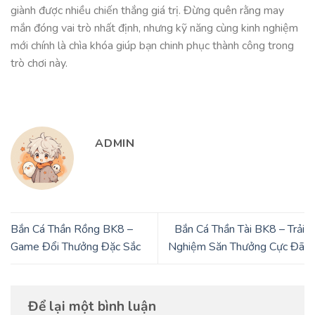
giành được nhiều chiến thắng giá trị. Đừng quên rằng may
mắn đóng vai trò nhất định, nhưng kỹ năng cùng kinh nghiệm
mới chính là chìa khóa giúp bạn chinh phục thành công trong
trò chơi này.
ADMIN
Bắn Cá Thần Rồng BK8 –
Bắn Cá Thần Tài BK8 – Trải
Game Đổi Thưởng Đặc Sắc
Nghiệm Săn Thưởng Cực Đã
Để lại một bình luận