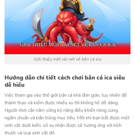
Giới thiệu một vài nét về bắn cá ica
Hướng dẫn chi tiết cách chơi bắn cá ica siêu
dễ hiểu
Việc tham gia vào thế giới bắn cá khá đơn giản, tuy nhiên để
thành thạo và kiếm được nhiều xu thì không hề dễ dàng.
Người chơi cần nắm vững kỹ năng điều khiển nòng súng,
ngắm chuẩn và bắn trúng mục tiêu. Mỗi khi bạn bắt được một
sinh vật dưới biển, số xu nhận được sẽ tương ứng với kích
thước và loại sinh vật đó.