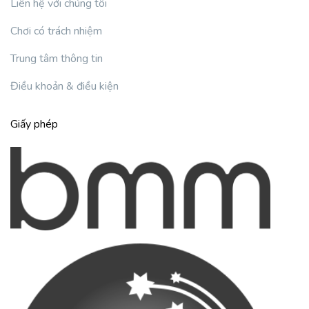
Liên hệ với chúng tôi
Chơi có trách nhiệm
Trung tâm thông tin
Điều khoản & điều kiện
Giấy phép