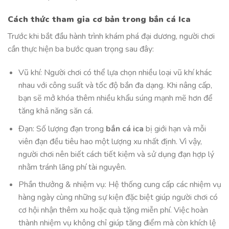
Cách thức tham gia cơ bản trong bắn cá Ica
Trước khi bắt đầu hành trình khám phá đại dương, người chơi
cần thực hiện ba bước quan trọng sau đây:
Vũ khí: Người chơi có thể lựa chọn nhiều loại vũ khí khác
nhau với công suất và tốc độ bắn đa dạng. Khi nâng cấp,
bạn sẽ mở khóa thêm nhiều khẩu súng mạnh mẽ hơn để
tăng khả năng săn cá.
Đạn: Số lượng đạn trong
bắn cá ica
bị giới hạn và mỗi
viên đạn đều tiêu hao một lượng xu nhất định. Vì vậy,
người chơi nên biết cách tiết kiệm và sử dụng đạn hợp lý
nhằm tránh lãng phí tài nguyên.
Phần thưởng & nhiệm vụ: Hệ thống cung cấp các nhiệm vụ
hàng ngày cùng những sự kiện đặc biệt giúp người chơi có
cơ hội nhận thêm xu hoặc quà tặng miễn phí. Việc hoàn
thành nhiệm vụ không chỉ giúp tăng điểm mà còn khích lệ