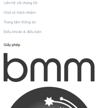
Liên hệ với chúng tôi
Chơi có trách nhiệm
Trung tâm thông tin
Điều khoản & điều kiện
Giấy phép