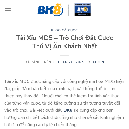
Chuyển
đến
nội
dung
BLOG CÁ CƯỢC
Tài Xỉu MD5 – Trò Chơi Đặt Cược
Thú Vị Ăn Khách Nhất
ĐÃ ĐĂNG TRÊN
26 THÁNG 6, 2025
BỞI
ADMIN
Tài xỉu MD5
được nâng cấp với công nghệ mã hóa MD5 hiện
đại, giúp đảm bảo kết quả minh bạch và không thể bị can
thiệp hay thay đổi. Người chơi có thể kiểm tra tính xác thực
của từng ván cược, từ đó tăng cường sự tin tưởng tuyệt đối
vào trò chơi. Bài viết dưới đây
BK8
sẽ cung cấp cho bạn
hướng dẫn chi tiết cách chơi cũng như chia sẻ các kinh nghiệm
hữu ích để nâng cao tỷ lệ chiến thắng.