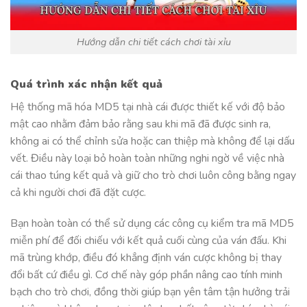
Hướng dẫn chi tiết cách chơi tài xỉu
Quá trình xác nhận kết quả
Hệ thống mã hóa MD5 tại nhà cái được thiết kế với độ bảo
mật cao nhằm đảm bảo rằng sau khi mã đã được sinh ra,
không ai có thể chỉnh sửa hoặc can thiệp mà không để lại dấu
vết. Điều này loại bỏ hoàn toàn những nghi ngờ về việc nhà
cái thao túng kết quả và giữ cho trò chơi luôn công bằng ngay
cả khi người chơi đã đặt cược.
Bạn hoàn toàn có thể sử dụng các công cụ kiểm tra mã MD5
miễn phí để đối chiếu với kết quả cuối cùng của ván đấu. Khi
mã trùng khớp, điều đó khẳng định ván cược không bị thay
đổi bất cứ điều gì. Cơ chế này góp phần nâng cao tính minh
bạch cho trò chơi, đồng thời giúp bạn yên tâm tận hưởng trải