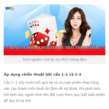
Kinh nghiệm chơi tài xỉu MD5 thắng đậm
Áp dụng chiến thuật bắt cầu 1-1 và 2-2
Cầu 1-1 xảy ra khi kết quả tài và xỉu luân phiên nhau từng
ván, tạo thành một chuỗi ổn định dễ dự đoán. Khi phát hiện
mô hình này, người chơi nên đặt cược theo quy luật luân phiên
để duy trì lợi thế.