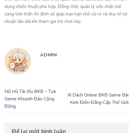
dụng chiến thuật phù hợp. Đồng thời, quản lý vốn chặt chẽ
cùng tinh thần ổn định sẽ giúp bạn hạn chế rủi ro và duy trì lợi
nhuận lâu dài khi tham gia trò chơi này.
ADMIN
Nổ Hũ Tài Xỉu BK8 – Tựa
Xì Dách Online BK8 Game Bài
Game Khuynh Đảo Cộng
Kinh Điển Đẳng Cấp Thế Giới
Đồng
Để lại một bình luận